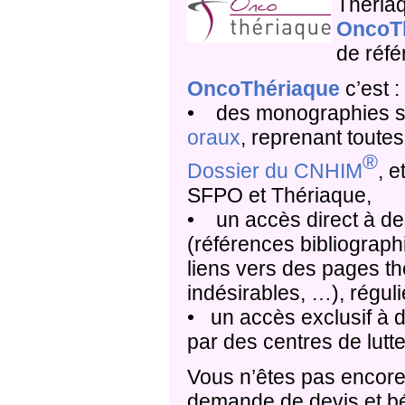
Théria
OncoT
de réfé
OncoThériaque
c’est :
• des monographies 
oraux
, reprenant toute
®
Dossier du CNHI
M
, 
SFPO et Thériaque,
• un accès direct à d
(références bibliographi
liens vers des pages th
indésirables, …), régul
• un accès exclusif à 
par des centres de lutt
Vous n’êtes pas encor
demande de devis et bé